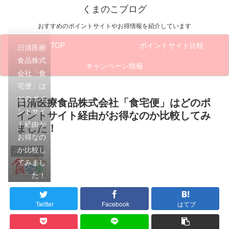
くまのこブログ
おすすめのポイントサイトやお得情報を紹介しています
TOP
ポイントサイト比較
日清医療
食品株式
キャンペーン情報
会社「食
宅便」は
どのポイ
日清医療食品株式会社「食宅便」はどのポ
ントサイ
イントサイト経由がお得なのか比較してみ
ト経由が
ました！
お得なの
か比較し
ポイントサイト比較
てみまし
た！
Twitter
Facebook
はてブ