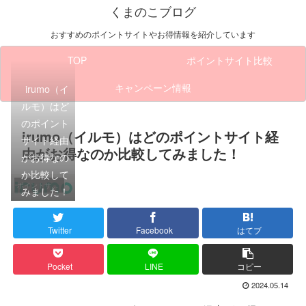
くまのこブログ
おすすめのポイントサイトやお得情報を紹介しています
TOP
ポイントサイト比較
キャンペーン情報
irumo（イ
ルモ）はど
のポイント
irumo（イルモ）はどのポイントサイト経
サイト経由
由がお得なのか比較してみました！
がお得なの
か比較して
ポイントサイト比較
みました！
Twitter
Facebook
はてブ
Pocket
LINE
コピー
2024.05.14