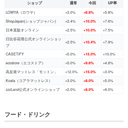
ショップ
通常
今回
UP率
LOWYA（ロウヤ）
+3.0%
+5.8%
+8.8%
ShopJapan(ショップジャパン)
+2.4%
+7.6%
+10.0%
日本直販オンライン
+2.5%
+7.5%
+10.0%
日比谷花壇公式オンラインショッ
+2.5%
+7.9%
+10.4%
プ
CASETiFY
+5.0%
+10.0%
+15.0%
ecostore（エコストア）
+5.0%
+4.6%
+9.6%
高反発マットレス「モットン」
+12.0%
+3.0%
+15.0%
Koala（コアラマットレス）
+3.0%
+5.0%
+8.0%
zzzLand公式オンラインショップ
+2.0%
+6.0%
+8.0%
フード・ドリンク