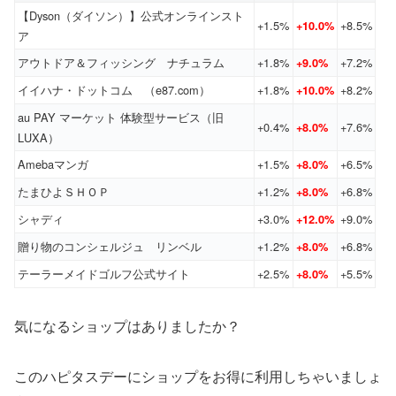
【Dyson（ダイソン）】公式オンラインスト
+1.5%
+8.5%
+10.0%
ア
アウトドア＆フィッシング ナチュラム
+1.8%
+7.2%
+9.0%
イイハナ・ドットコム （e87.com）
+1.8%
+8.2%
+10.0%
au PAY マーケット 体験型サービス（旧
+0.4%
+7.6%
+8.0%
LUXA）
Amebaマンガ
+1.5%
+6.5%
+8.0%
たまひよＳＨＯＰ
+1.2%
+6.8%
+8.0%
シャディ
+3.0%
+9.0%
+12.0%
贈り物のコンシェルジュ リンベル
+1.2%
+6.8%
+8.0%
テーラーメイドゴルフ公式サイト
+2.5%
+5.5%
+8.0%
気になるショップはありましたか？
このハピタスデーにショップをお得に利用しちゃいましょ