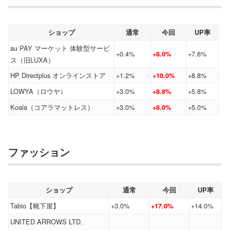
ショップ
通常
今回
UP率
au PAY マーケット 体験型サービ
+0.4%
+7.6%
+8.0%
ス（旧LUXA）
HP Directplus オンラインストア
+1.2%
+8.8%
+10.0%
LOWYA（ロウヤ）
+3.0%
+5.8%
+8.8%
Koala（コアラマットレス）
+3.0%
+5.0%
+8.0%
ファッション
ショップ
通常
今回
UP率
Tabio【靴下屋】
+3.0%
+14.0%
+17.0%
UNITED ARROWS LTD.