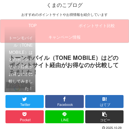
くまのこブログ
おすすめのポイントサイトやお得情報を紹介しています
TOP
ポイントサイト比較
キャンペーン情報
トーンモバイ
ル（TONE
MOBILE）は
トーンモバイル（TONE MOBILE）はどの
どのポイント
ポイントサイト経由がお得なのか比較して
サイト経由が
みました！
お得なのか比
較してみまし
ポイントサイト比較
た！
Twitter
Facebook
はてブ
Pocket
LINE
コピー
2025.10.29