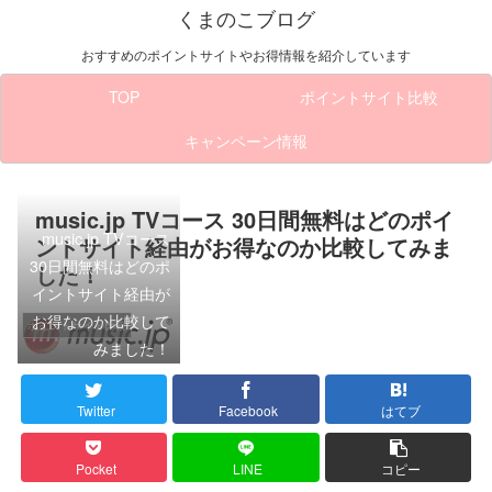
くまのこブログ
おすすめのポイントサイトやお得情報を紹介しています
TOP
ポイントサイト比較
キャンペーン情報
music.jp TVコース 30日間無料はどのポイ
music.jp TVコース
ントサイト経由がお得なのか比較してみま
30日間無料はどのポ
した！
イントサイト経由が
お得なのか比較して
ポイントサイト比較
みました！
Twitter
Facebook
はてブ
Pocket
LINE
コピー